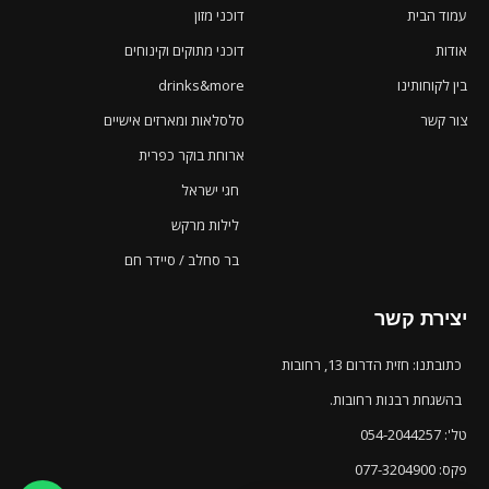
עמוד הבית
דוכני מזון
אודות
דוכני מתוקים וקינוחים
בין לקוחותינו
drinks&more
צור קשר
סלסלאות ומארזים אישיים
ארוחת בוקר כפרית
חגי ישראל
לילות מרקש
בר סחלב / סיידר חם
יצירת קשר
כתובתנו: חזית הדרום 13, רחובות
בהשגחת רבנות רחובות.
טל': 054-2044257
פקס: 077-3204900