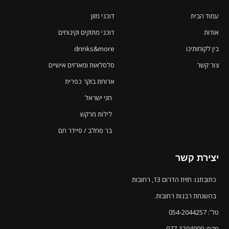
עמוד הבית
דוכני מזון
אודות
דוכני מתוקים וקינוחים
בין לקוחותינו
drinks&more
צור קשר
סלסלאות ומארזים אישיים
ארוחת בוקר כפרית
חגי ישראל
לילות מרקש
בר סחלב / סיידר חם
יצירת קשר
כתובתנו: חזית הדרום 13, רחובות
בהשגחת רבנות רחובות.
טל': 054-2044257
פקס: 077-3204900