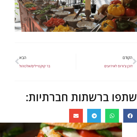
הקודם
הבא
דוכן צ'ורוס לאירועים
בר קוקטיילים/אלכוהול
שתפו ברשתות חברתיות: